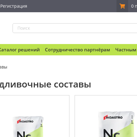
Регистрация
0 
Каталог решений
Сотрудничество партнёрам
Частным
авы
дливочные составы