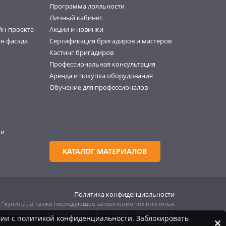
Программа лояльности
Личный кабинет
йн-проекта
Акции и новинки
н фасада
Сертификация бригадиров и мастеров
Кастинг бригадиров
Профессиональная консультация
Аренда и покупка оборудования
Обучение для профессионалов
ки
КАТАЛОГ МАТЕРИАЛОВ
Политика конфиденциальности
 "купить", а также последующее заполнение тех или иных
е накладывает на владельцев сайта никаких обязательств
вии с политикой конфиденциальности. Заблокировать
ОГРН: 5087746325960