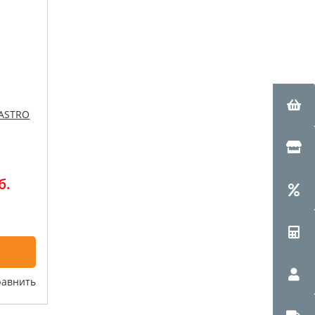
DASTRO
б.
равнить