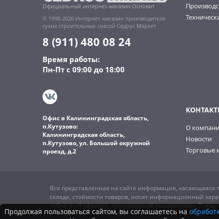
Производс
Официальный интернет-магазин Основит
Технически
© 1998-2026 Интернет-магазин производителя
сухих строительных смесей Седрус Маркет
8 (911) 480 08 24
Время работы:
Пн-Пт с 09:00 до 18:00
КОНТАКТ
Офис в Калининградская область,
п.Кутузово:
О компан
Калининградская область,
Новости
п.Кутузово, ул. Большой окружной
Торговые 
проезд, д.2
Вся представленная на сайте информация, касающаяся т
складе, стоймости товаров, носит информационный харак
публичной офертой, определяемой положениями Статьи 4
Продолжая пользоваться сайтом, вы соглашаетесь на
обработк