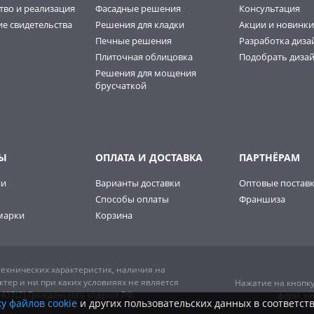
тво и реализация
Фасадные решения
Консультация
е свидетельства
Решения для кладки
Акции и новинки
Печные решения
Разработка диза
Плиточная облицовка
Подобрать дизай
Решения для мощения
брусчаткой
Ы
ОПЛАТА И ДОСТАВКА
ПАРТНЁРАМ
ии
Варианты доставки
Оптовые постав
Способы оплаты
Франшиза
марки
Корзина
ехнических характеристик, наличия на
тер и ни при каких условияях не является
Нажатие на кнопку
37(2) Гражданского кодекса РФ.
форм, н
у файлов cookie
и других пользовательских данных в соответст